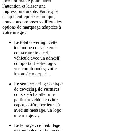
incontournable pour attirer
l’attention et laisser une
impression durable. Parce que
chaque entreprise est unique,
nous vous proposons différentes
options de marquage adaptées à
votre image :
Le total covering : cette
technique consiste en la
couverture totale du
véhicule avec un adhésif
comportant votre logo,
vos coordonnées, votre
image de marque…,
Le semi covering : ce type
de
covering de voitures
consiste à habiller une
partie du véhicule (vitre,
capot, coffre, portière…)
avec un message, un logo,
une image…,
Le lettrage : cet habillage
met en valeur uniquement