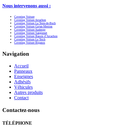
Nous intervenons aussi :
Covering Voiture
Covering Voiture Arcachon
Covering Voiture La Teste-de-Buch
Covering Voiture Gujan-Mestras
Covering Voiture Audenge
Covering Voiture Sanguinet
Covering Voiture Bassin d’Arcachon
Covering Voiture Le Teich
Covering Voiture Biganos
Navigation
Accueil
Panneaux
Enseignes
Adhésifs
Véhicules
Autres produits
Contact
Contactez-nous
TÉLÉPHONE