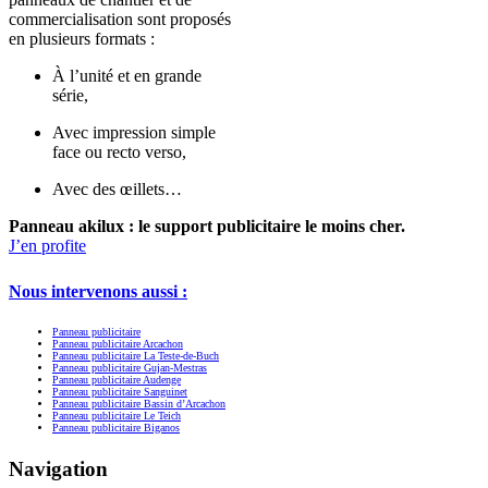
commercialisation sont proposés
en plusieurs formats :
À l’unité et en grande
série,
Avec impression simple
face ou recto verso,
Avec des œillets…
Panneau akilux : le support publicitaire le moins cher.
J’en profite
Nous intervenons aussi :
Panneau publicitaire
Panneau publicitaire Arcachon
Panneau publicitaire La Teste-de-Buch
Panneau publicitaire Gujan-Mestras
Panneau publicitaire Audenge
Panneau publicitaire Sanguinet
Panneau publicitaire Bassin d’Arcachon
Panneau publicitaire Le Teich
Panneau publicitaire Biganos
Navigation