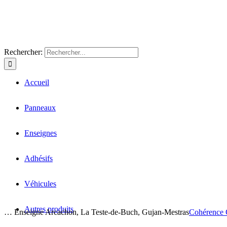
Rechercher:
Accueil
Panneaux
Enseignes
Adhésifs
Véhicules
Autres produits
… Enseigne Arcachon, La Teste-de-Buch, Gujan-Mestras
Cohérence