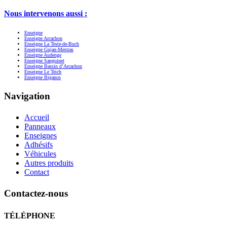
Nous intervenons aussi :
Enseigne
Enseigne Arcachon
Enseigne La Teste-de-Buch
Enseigne Gujan-Mestras
Enseigne Audenge
Enseigne Sanguinet
Enseigne Bassin d’Arcachon
Enseigne Le Teich
Enseigne Biganos
Navigation
Accueil
Panneaux
Enseignes
Adhésifs
Véhicules
Autres produits
Contact
Contactez-nous
TÉLÉPHONE